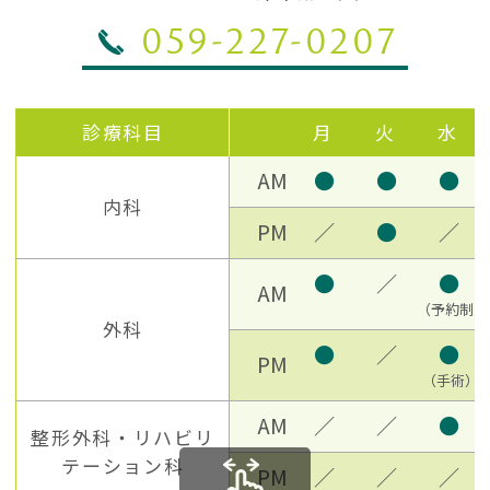
059-227-0207
診療科目
月
火
水
AM
●
●
●
内科
PM
／
●
／
●
／
●
AM
（予約制）
外科
●
／
●
PM
（手術）
AM
／
／
●
整形外科・リハビリ
テーション科
PM
／
／
／