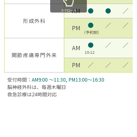
AM
●
●
／
スクロール
形成外科
●
／
／
PM
（予約制）
●
／
／
AM
10-12
関節疼痛専門外来
PM
／
／
／
受付時間：
AM9:00 ～11:30, PM13:00～16:30
脳神経外科は、毎週木曜日
救急診療は24時間対応