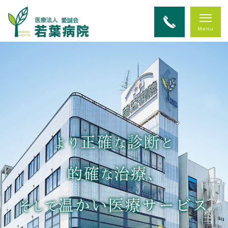
正確
診断
より
な
と
的確
治療
な
、
温かい医療サービス
そして