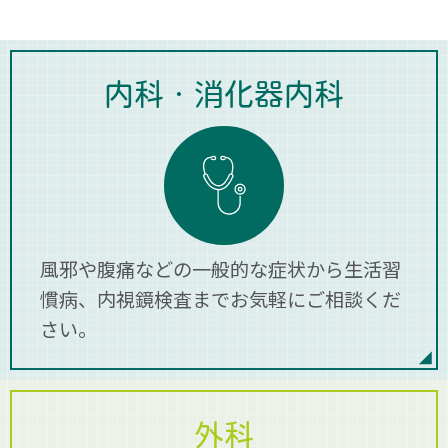
9：00～17：00（全日）→9：00～17：
00（月～土）
上記以外のお時間につきましては、受付対応、
内科・消化器内科
電話対応いたしかねます（急病等を除く）。
ご不便、ご面倒お掛けしますが、ご理解の程宜
しくお願い申し上げます。
2023.02.28
令和5年3月1日より、窓口対応時間を以下の時
間に変更いたします。
風邪や腹痛などの一般的な症状から生活習
旧 9：00～21：00（月～土）
慣病、内視鏡検査までお気軽にご相談くだ
9：00～17：00（日、祝）
さい。
↓
新 9：00～17：00（全日）
お問合せにつきましても夜間緊急診察依頼を除
外科