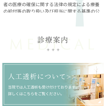
者の医療の確保に関する法律の規定による療養
の給付等の取り扱い及び担当に関する基準の公
開（施設基準）のホームページ公開について
〇
保険医療機関若葉病院施設基準
〇
医薬品不安定供給に対する対策
MEDICAL
〇
ジェネリック医薬品使用推進
診療案内
〇
保険外負担
2023.05.28
当院では6月1日よりマイナ保険証が利用頂け
ます。
詳細はこちらをご覧ください
2023.04.01
令和5年4月3日より受付時間を変更いたしま
す。